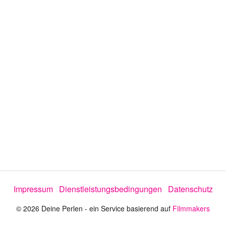
o
a
b
s
p
Impressum
Dienstleistungsbedingungen
Datenschutz
i
© 2026 Deine Perlen - ein Service basierend auf
Filmmakers