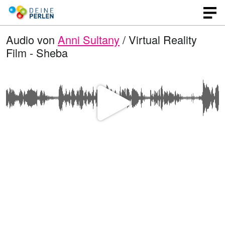
Audio von
Anni Sultany
/ Virtual Reality
Film - Sheba
V
i
d
e