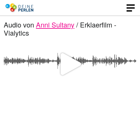
Audio von
Anni Sultany
/ Erklaerfilm -
Vialytics
V
i
d
e