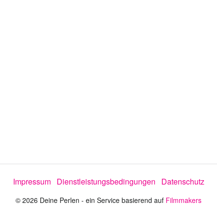
o
a
b
s
p
Impressum
Dienstleistungsbedingungen
Datenschutz
i
© 2026 Deine Perlen - ein Service basierend auf
Filmmakers