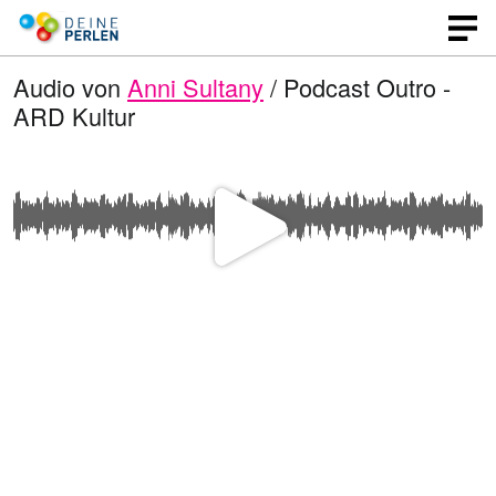
Audio von
Anni Sultany
/ Podcast Outro -
ARD Kultur
V
i
d
e