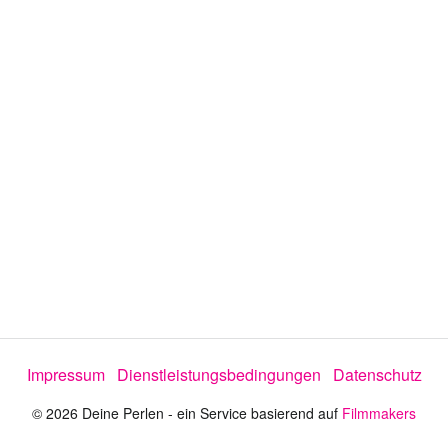
o
a
b
s
p
Impressum
Dienstleistungsbedingungen
Datenschutz
i
© 2026 Deine Perlen - ein Service basierend auf
Filmmakers