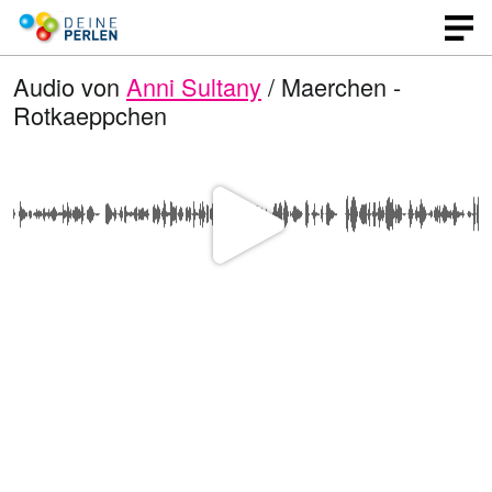
Audio von
Anni Sultany
/ Maerchen -
Rotkaeppchen
V
i
d
e