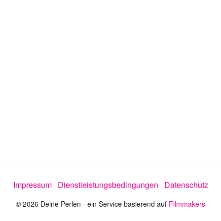
o
a
b
s
p
Impressum
Dienstleistungsbedingungen
Datenschutz
i
© 2026 Deine Perlen - ein Service basierend auf
Filmmakers