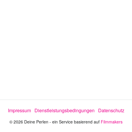
e
o
a
b
s
p
Impressum
Dienstleistungsbedingungen
Datenschutz
i
© 2026 Deine Perlen - ein Service basierend auf
Filmmakers