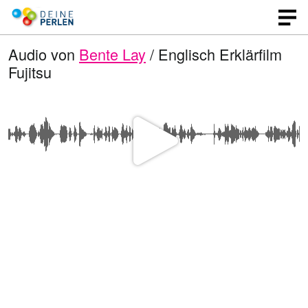
Audio von
Bente Lay
/ Englisch Erklärfilm
Fujitsu
V
i
d
e