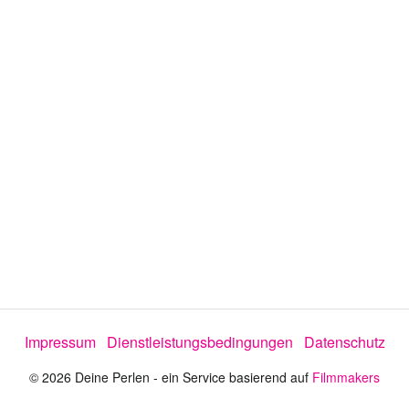
o
a
b
s
p
Impressum
Dienstleistungsbedingungen
Datenschutz
i
© 2026 Deine Perlen - ein Service basierend auf
Filmmakers