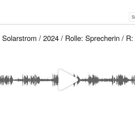
Solarstrom / 2024 / Rolle: Sprecherin / 
V
i
d