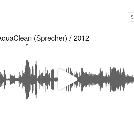
AquaClean (Sprecher) / 2012
V
i
d