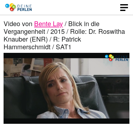
Video von
Bente Lay
/ Blick in die
Vergangenheit / 2015 / Rolle: Dr. Roswitha
Knauber (ENR) / R: Patrick
Hammerschmidt / SAT1
G
O
T
p
o
e
e
n
n
e
l
q
i
u
n