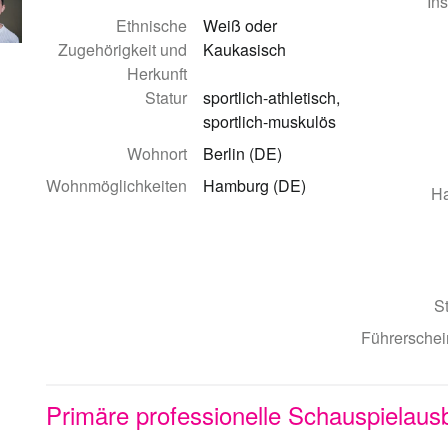
In
Ethnische
Weiß oder
Zugehörigkeit und
Kaukasisch
Herkunft
Statur
sportlich-athletisch,
sportlich-muskulös
Wohnort
Berlin (DE)
Wohnmöglichkeiten
Hamburg (DE)
Ha
S
Führerschei
Primäre professionelle Schauspielaus