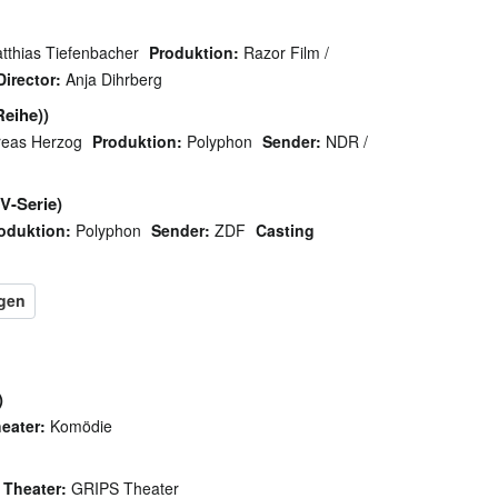
tthias Tiefenbacher
Produktion:
Razor Film /
Director:
Anja Dihrberg
Reihe))
reas Herzog
Produktion:
Polyphon
Sender:
NDR /
V-Serie)
oduktion:
Polyphon
Sender:
ZDF
Casting
)
eater:
Komödie
Theater:
GRIPS Theater