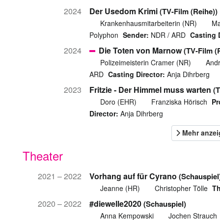
2024
Der Usedom Krimi
(TV-Film (Reihe))
Krankenhausmitarbeiterin (NR)
Ma
Polyphon
Sender:
NDR / ARD
Casting 
2024
Die Toten von Marnow
(TV-Film (
Polizeimeisterin Cramer (NR)
And
ARD
Casting Director:
Anja Dihrberg
2023
Fritzie - Der Himmel muss warten
(T
Doro (EHR)
Franziska Hörisch
Pr
Director:
Anja Dihrberg
Theater
2021 – 2022
Vorhang auf für Cyrano
(Schauspiel
Jeanne (HR)
Christopher Tölle
Th
2020 – 2022
#diewelle2020
(Schauspiel)
Anna Kempowski
Jochen Strauch