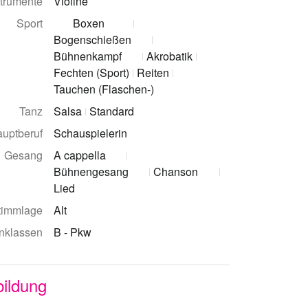
strumente
Violine
Sport
Boxen
Bogenschießen
Bühnenkampf
Akrobatik
Fechten (Sport)
Reiten
Tauchen (Flaschen-)
Tanz
Salsa
Standard
uptberuf
Schauspielerin
Gesang
A cappella
Bühnengesang
Chanson
Lied
timmlage
Alt
nklassen
B - Pkw
bildung