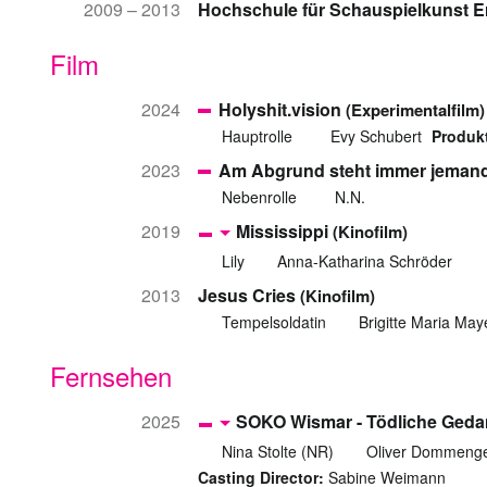
2009 – 2013
Hochschule für Schauspielkunst E
Film
2024
Holyshit.vision
(Experimentalfilm)
Hauptrolle
Evy Schubert
Produk
2023
Am Abgrund steht immer jemand 
Nebenrolle
N.N.
2019
Mississippi
(Kinofilm)
Lily
Anna-Katharina Schröder
2013
Jesus Cries
(Kinofilm)
Tempelsoldatin
Brigitte Maria May
Fernsehen
2025
SOKO Wismar - Tödliche Ged
Nina Stolte (NR)
Oliver Dommeng
Casting Director:
Sabine Weimann