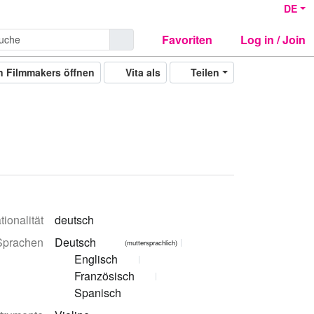
DE
Favoriten
Log in / Join
n Filmmakers öffnen
Vita als
Teilen
tionalität
deutsch
Sprachen
Deutsch
(muttersprachlich)
Englisch
Französisch
Spanisch