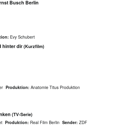
rnst Busch Berlin
tion:
Evy Schubert
hinter dir
(Kurzfilm)
er
Produktion:
Anatomie Titus Produktion
anken
(TV-Serie)
et
Produktion:
Real Film Berlin
Sender:
ZDF