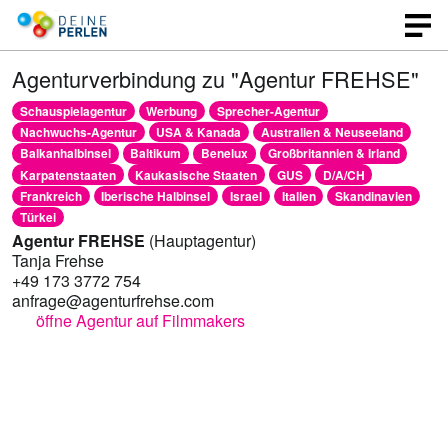
Agenturverbindung zu "Agentur FREHSE"
Schauspielagentur
Werbung
Sprecher-Agentur
Nachwuchs-Agentur
USA & Kanada
Australien & Neuseeland
Balkanhalbinsel
Baltikum
Benelux
Großbritannien & Irland
Karpatenstaaten
Kaukasische Staaten
GUS
D/A/CH
Frankreich
Iberische Halbinsel
Israel
Italien
Skandinavien
Türkei
Agentur FREHSE
(Hauptagentur)
Tanja Frehse
+49 173 3772 754
anfrage@agenturfrehse.com
öffne Agentur auf Filmmakers