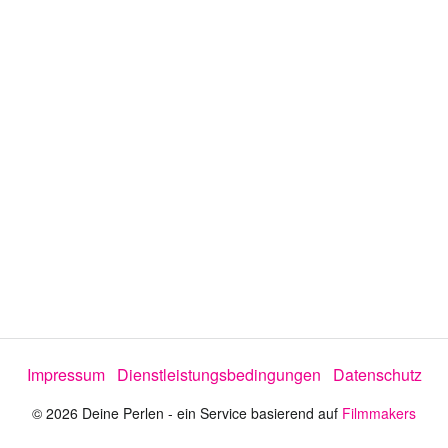
e
o
a
b
s
p
Impressum
Dienstleistungsbedingungen
Datenschutz
© 2026 Deine Perlen - ein Service basierend auf
Filmmakers