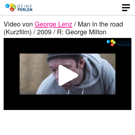
Video von
George Lenz
/ Man in the road
(Kurzfilm) / 2009 / R: George Milton
V
i
d