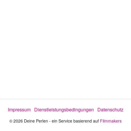
e
o
a
b
s
p
Impressum
Dienstleistungsbedingungen
Datenschutz
© 2026 Deine Perlen - ein Service basierend auf
Filmmakers