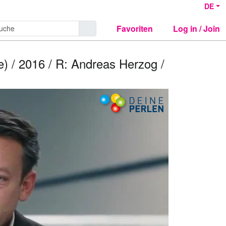
DE
Favoriten
Log in / Join
e) / 2016 / R: Andreas Herzog /