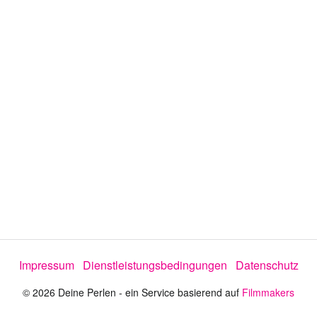
e
o
a
b
s
Impressum
Dienstleistungsbedingungen
Datenschutz
p
© 2026 Deine Perlen - ein Service basierend auf
Filmmakers