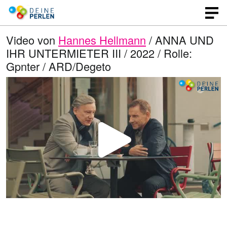
Video von
Hannes Hellmann
/ ANNA UND
IHR UNTERMIETER III / 2022 / Rolle:
Gpnter / ARD/Degeto
V
i
d