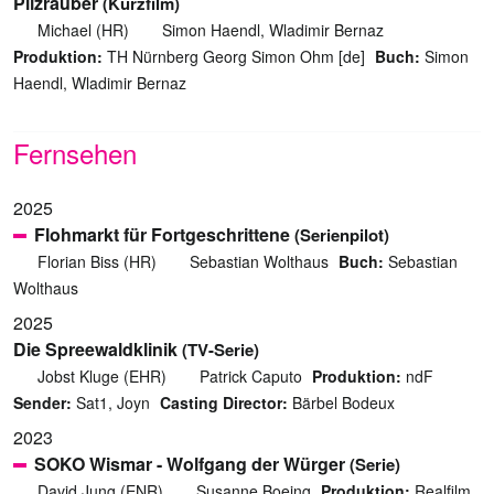
Pilzräuber
(Kurzfilm)
Michael (HR)
Simon Haendl, Wladimir Bernaz
Produktion:
TH Nürnberg Georg Simon Ohm [de]
Buch:
Simon
Haendl, Wladimir Bernaz
Fernsehen
2025
Flohmarkt für Fortgeschrittene
(Serienpilot)
Florian Biss (HR)
Sebastian Wolthaus
Buch:
Sebastian
Wolthaus
2025
Die Spreewaldklinik
(TV-Serie)
Jobst Kluge (EHR)
Patrick Caputo
Produktion:
ndF
Sender:
Sat1, Joyn
Casting Director:
Bärbel Bodeux
2023
SOKO Wismar - Wolfgang der Würger
(Serie)
David Jung (ENR)
Susanne Boeing
Produktion:
Realfilm