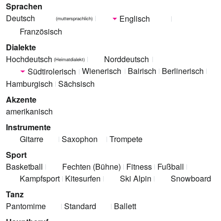
Sprachen
Deutsch
Englisch
(muttersprachlich)
Französisch
Dialekte
Hochdeutsch
Norddeutsch
(Heimatdialekt)
Wienerisch
Bairisch
Berlinerisch
Südtirolerisch
Hamburgisch
Sächsisch
Akzente
amerikanisch
Instrumente
Gitarre
Saxophon
Trompete
Sport
Basketball
Fechten (Bühne)
Fitness
Fußball
Kampfsport
Kitesurfen
Ski Alpin
Snowboard
Tanz
Pantomime
Standard
Ballett