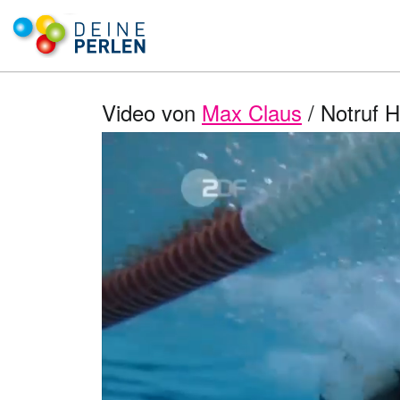
Video von
Max Claus
/ Notruf H