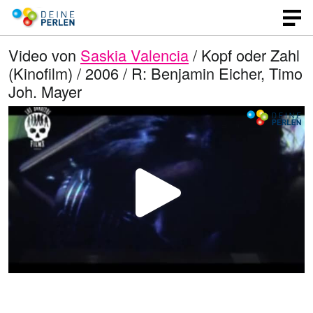
Video von
Saskia Valencia
/ Kopf oder Zahl
(Kinofilm) / 2006 / R: Benjamin Eicher, Timo
Joh. Mayer
V
i
d