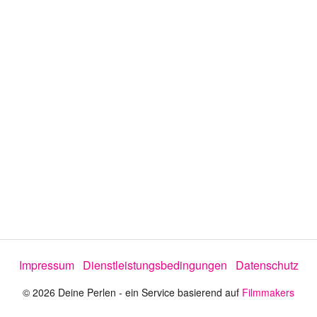
e
o
a
b
s
Impressum
Dienstleistungsbedingungen
Datenschutz
p
© 2026 Deine Perlen - ein Service basierend auf
Filmmakers