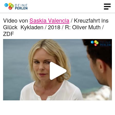
Video von
Saskia Valencia
/ Kreuzfahrt ins
Glück  Kykladen / 2018 / R: Oliver Muth /
ZDF
V
i
d