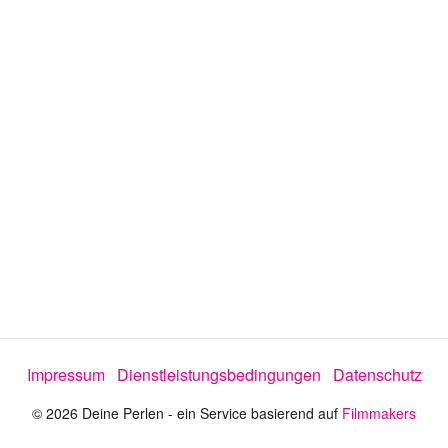
e
o
a
b
s
Impressum
Dienstleistungsbedingungen
Datenschutz
p
© 2026 Deine Perlen - ein Service basierend auf
Filmmakers