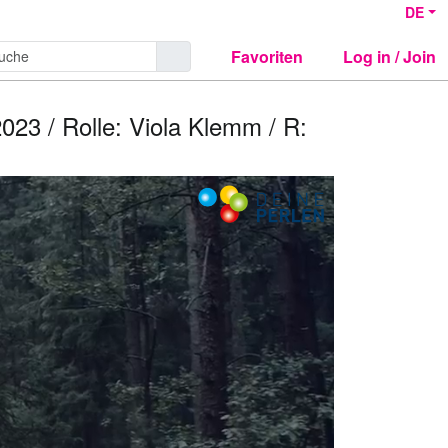
DE
Favoriten
Log in / Join
2023 / Rolle: Viola Klemm / R: