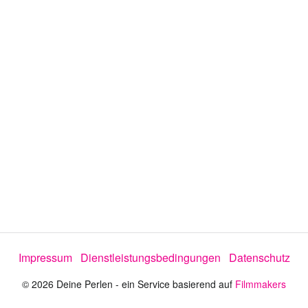
e
o
a
b
s
Impressum
Dienstleistungsbedingungen
Datenschutz
p
© 2026 Deine Perlen - ein Service basierend auf
Filmmakers