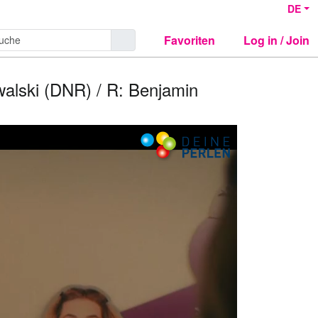
DE
Favoriten
Log in / Join
walski (DNR) / R: Benjamin