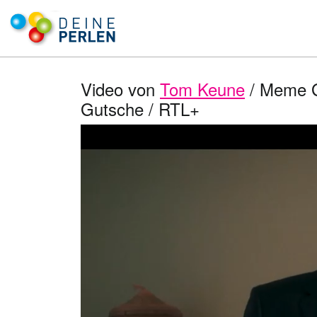
Video von
Tom Keune
/ Meme Gi
Gutsche / RTL+