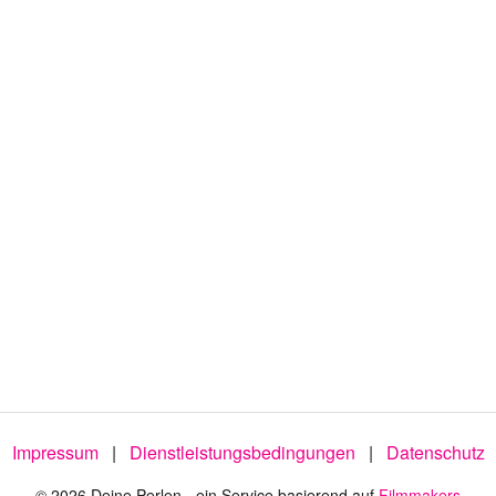
Impressum
|
Dienstleistungsbedingungen
|
Datenschutz
© 2026 Deine Perlen - ein Service basierend auf
Filmmakers