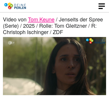
Video von
Tom Keune
/ Jenseits der Spree
(Serie) / 2025 / Rolle: Tom Gleitzner / R:
Christoph Ischinger / ZDF
G
O
T
p
o
e
e
n
n
e
l
q
i
u
n
a
a
l