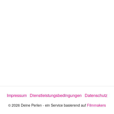
i
d
t
y
e
s
e
n
l
e
:
c
t
3
o
r
6
m
e
.
n
u
6
6
%
Impressum
Dienstleistungsbedingungen
Datenschutz
© 2026 Deine Perlen - ein Service basierend auf
Filmmakers