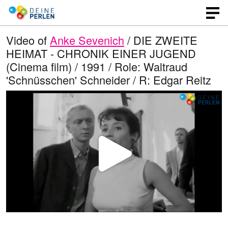
Video of
Anke Sevenich
/ DIE ZWEITE
HEIMAT - CHRONIK EINER JUGEND
(Cinema film) / 1991 / Role: Waltraud
'Schnüsschen' Schneider / R: Edgar Reitz
P
l