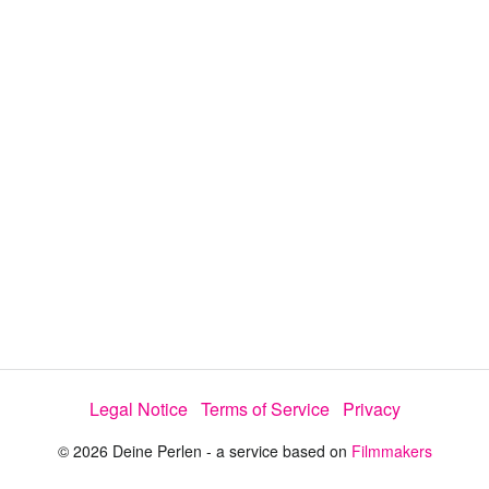
a
y
V
i
d
e
Legal Notice
Terms of Service
Privacy
o
© 2026 Deine Perlen - a service based on
Filmmakers