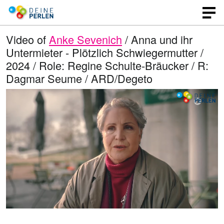
Video of
Anke Sevenich
/ Anna und ihr
Untermieter - Plötzlich Schwiegermutter /
2024 / Role: Regine Schulte-Bräucker / R:
Dagmar Seume / ARD/Degeto
L
O
U
p
n
o
e
m
n
u
a
q
t
u
e