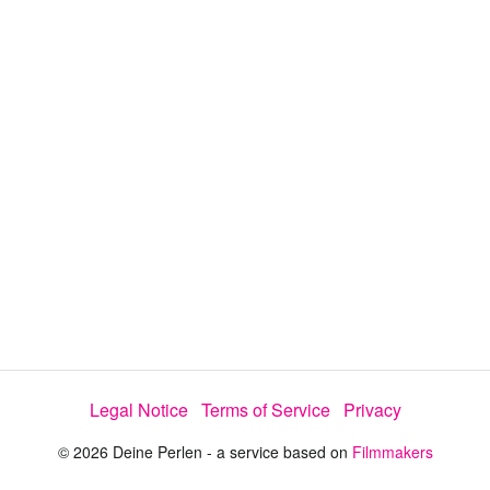
d
a
l
i
e
t
y
d
s
e
:
l
e
1
c
t
3
o
r
.
m
e
8
n
u
3
%
Legal Notice
Terms of Service
Privacy
© 2026 Deine Perlen - a service based on
Filmmakers