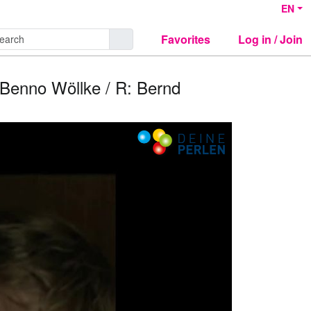
EN
Favorites
Log in / Join
 Benno Wöllke / R: Bernd