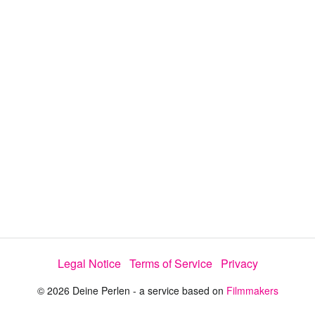
d
a
l
i
e
t
y
d
s
e
:
l
e
4
c
t
8
o
r
.
m
e
8
n
u
2
%
Legal Notice
Terms of Service
Privacy
© 2026 Deine Perlen - a service based on
Filmmakers