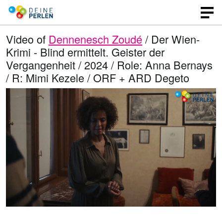
Video of
Dennenesch Zoudé
/ Der Wien-
Krimi - Blind ermittelt. Geister der
Vergangenheit / 2024 / Role: Anna Bernays
/ R: Mimi Kezele / ORF + ARD Degeto
L
O
U
p
n
o
e
m
n
u
a
q
t
u
e