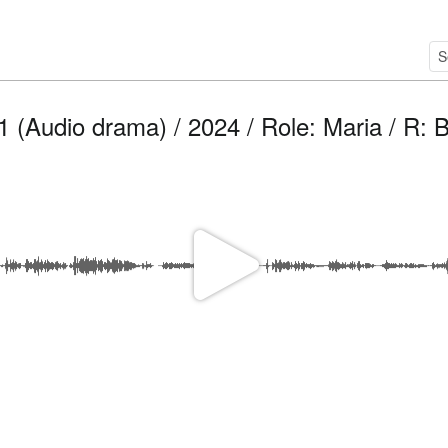
1 (Audio drama) / 2024 / Role: Maria / R:
P
l
a