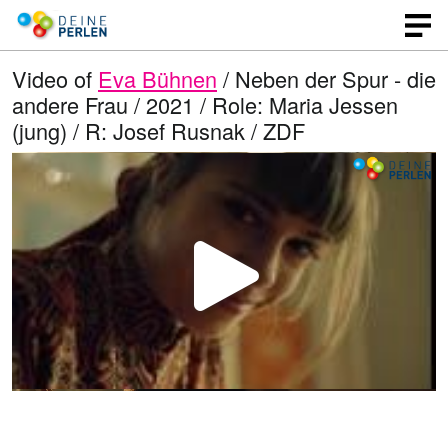
Video of
Eva Bühnen
/ Neben der Spur - die
andere Frau / 2021 / Role: Maria Jessen
(jung) / R: Josef Rusnak / ZDF
P
l
a