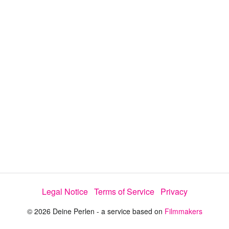
y
V
i
d
e
Legal Notice
Terms of Service
Privacy
o
© 2026 Deine Perlen - a service based on
Filmmakers