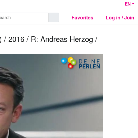
EN
Favorites
Log in / Join
) / 2016 / R: Andreas Herzog /