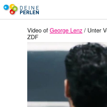
Video of
George Lenz
/ Unter V
ZDF