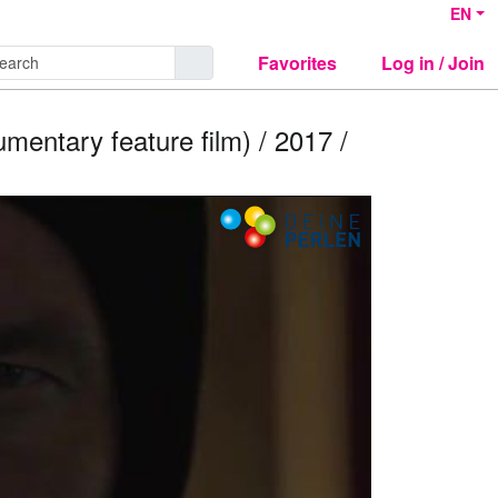
EN
Favorites
Log in / Join
mentary feature film) / 2017 /