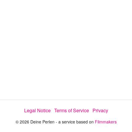
i
e
t
y
d
s
e
:
l
e
4
c
t
2
o
r
.
m
e
3
n
u
7
%
Legal Notice
Terms of Service
Privacy
© 2026 Deine Perlen - a service based on
Filmmakers