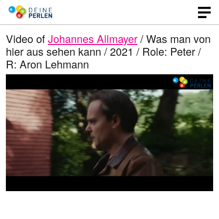
Video of
Johannes Allmayer
/ Was man von
hier aus sehen kann / 2021 / Role: Peter /
R: Aron Lehmann
L
O
U
p
n
o
e
m
n
u
a
q
t
u
e
d
a
l