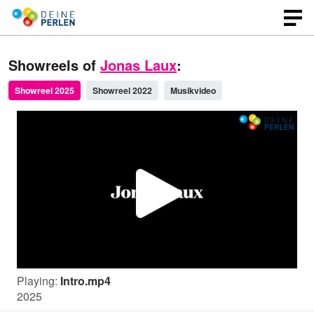
Showreels of
Jonas Laux
:
Showreel 2025
Showreel 2022
Musikvideo
P
l
Playing:
Intro.mp4
a
2025