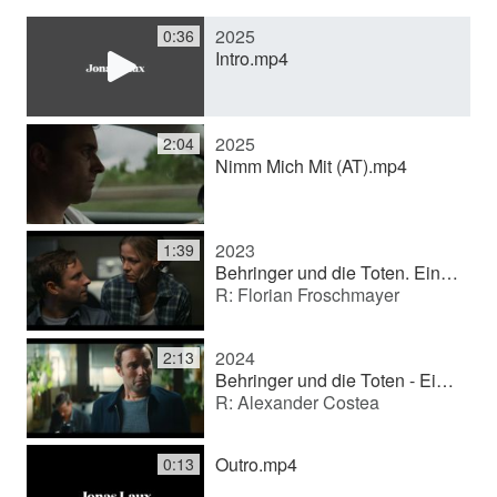
2025
0:36
y
Intro.mp4
V
2025
2:04
Nimm Mich Mit (AT).mp4
i
2023
1:39
d
Behringer und die Toten. Ein Bamberg-Krimi - Fuchsjagd (TV movie (series))
R: Florian Froschmayer
e
2024
2:13
Behringer und die Toten - Ein Bamberg-Krimi - Romeo (TV movie (series))
R: Alexander Costea
o
Outro.mp4
0:13