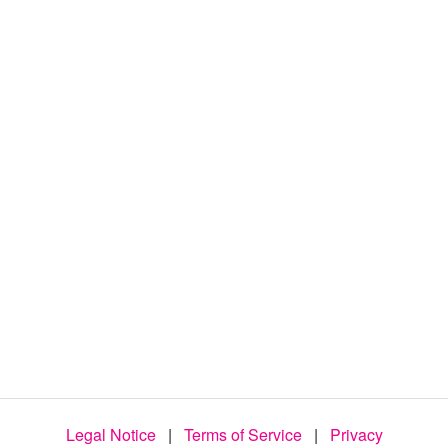
d
e
o
Legal Notice
|
Terms of Service
|
Privacy