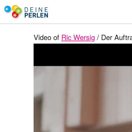
Video of
Ric Wersig
/ Der Auftra