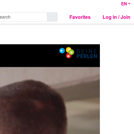
EN
Favorites
Log in / Join