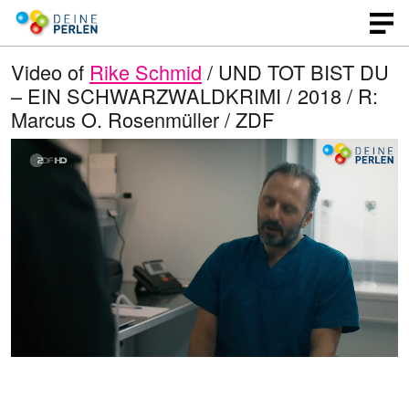
Video of
Rike Schmid
/ UND TOT BIST DU
– EIN SCHWARZWALDKRIMI / 2018 / R:
Marcus O. Rosenmüller / ZDF
L
O
U
p
n
o
e
m
n
u
a
q
t
u
e
d
a
l