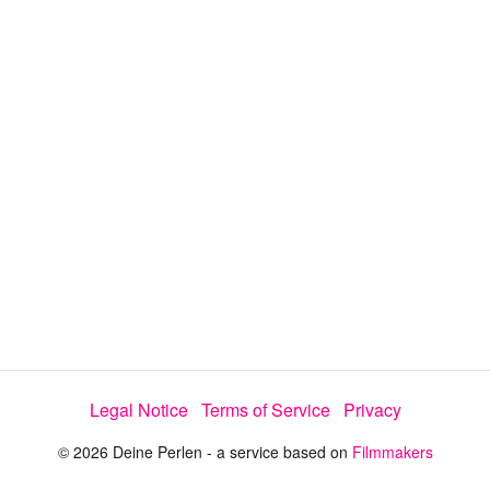
i
e
t
y
d
s
e
:
l
e
5
c
t
7
o
r
.
m
e
9
n
u
2
%
Legal Notice
Terms of Service
Privacy
© 2026 Deine Perlen - a service based on
Filmmakers