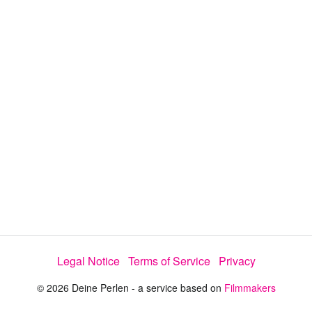
a
y
V
i
d
e
Legal Notice
Terms of Service
Privacy
o
© 2026 Deine Perlen - a service based on
Filmmakers