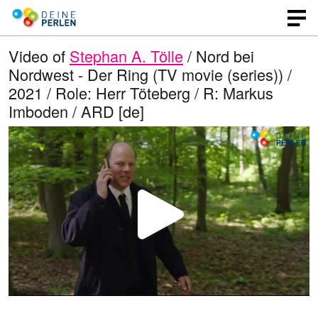
Video of
Stephan A. Tölle
/ Nord bei
Nordwest - Der Ring (TV movie (series)) /
2021 / Role: Herr Töteberg / R: Markus
Imboden / ARD [de]
P
l