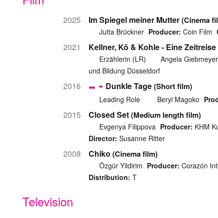
2025
Im Spiegel meiner Mutter
(Cinema fi
Jutta Brückner
Producer:
Coin Film
2021
Kellner, Kö & Kohle - Eine Zeitrei
Erzählerin (LR)
Angela Giebmeyer
und Bildung Düsseldorf
2016
Dunkle Tage
(Short film)
Leading Role
Beryl Magoko
Pro
2015
Closed Set
(Medium length film)
Evgenya Filippova
Producer:
KHM Kun
Director:
Susanne Ritter
2008
Chiko
(Cinema film)
Özgür Yildirim
Producer:
Corazón Int
Distribution:
T
Television