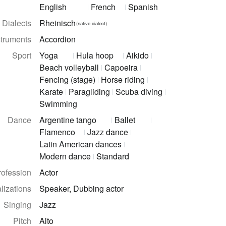
English
French
Spanish
Dialects
Rheinisch
(native dialect)
struments
Accordion
Sport
Yoga
Hula hoop
Aikido
Beach volleyball
Capoeira
Fencing (stage)
Horse riding
Karate
Paragliding
Scuba diving
Swimming
Dance
Argentine tango
Ballet
Flamenco
Jazz dance
Latin American dances
Modern dance
Standard
rofession
Actor
lizations
Speaker, Dubbing actor
Singing
Jazz
Pitch
Alto