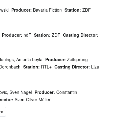
ewski
Producer:
Bavaria Fiction
Station:
ZDF
Producer:
ndF
Station:
ZDF
Casting Director:
enings, Antonia Leyla
Producer:
Zeitsprung
l Derenbach
Station:
RTL+
Casting Director:
Liza
ovic, Sven Nagel
Producer:
Constantin
rector:
Sven-Oliver Müller