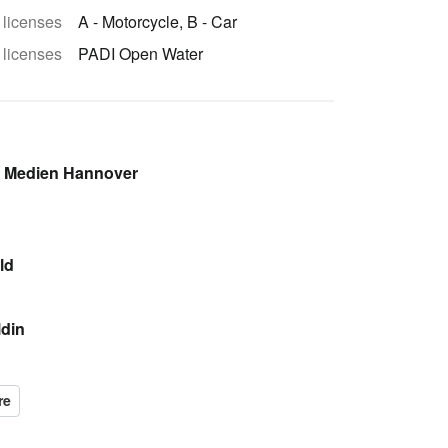
 licenses
A - Motorcycle, B - Car
 licenses
PADI Open Water
d Medien Hannover
ld
ldin