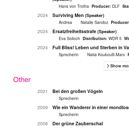
Hans von Trotha
Producer:
DLF
Sta
2024
Surviving Men
(Speaker)
Andrea
Natalie Sandoz
Producer
2024
Ersatzfreiheitsstrafe
(Speaker)
Eva Solloch
Distribution:
WDR 5
Wr
2024
Full Bliss! Leben und Sterben in V
Sprecherin
Natia Koukoulli-Marx
Other
2021
Bei den großen Vögeln
Sprecherin
2009
Wie ein Wanderer in einer mondlo
Sprecherin
2008
Der grüne Zauberschal