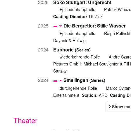
2025
Soko Stuttgart: Ungerecht
Episodenhauptrolle
Patrick Wincz
Casting Director:
Till Zink
2025
Die Bergretter: Stille Wasser
Episodenhauptrolle
Ralph Polinski
Dayanir & Hellwig
2024
Euphorie
(Series)
wiederkehrende Rolle
André Szard
Pictures GmbH: Michael Souvignier & Til
Stutzky
2024
Smeilingen
(Series)
durchgehende Rolle
Marco Cvitan
Entertainment
Station:
ARD
Casting Di
Theater