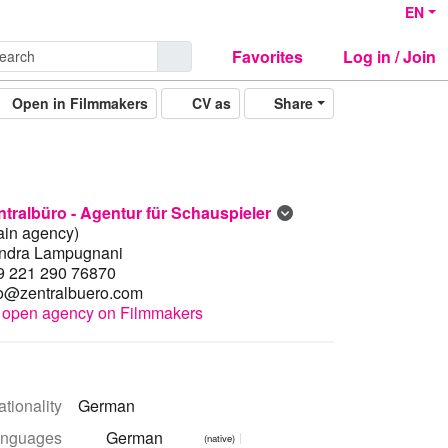
EN
Favorites
Log in / Join
Open in Filmmakers
CV as
Share
ntralbüro - Agentur für Schauspieler
ain agency)
ndra Lampugnani
9 221 290 76870
fo@zentralbuero.com
open agency on Filmmakers
tionality
German
nguages
German
(native)