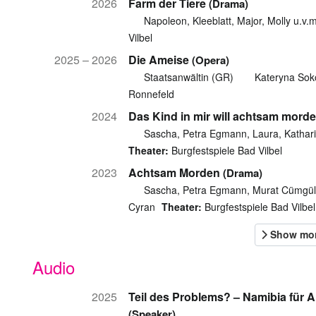
2026
Farm der Tiere
(Drama)
Napoleon, Kleeblatt, Major, Molly u.v.
Vilbel
2025 – 2026
Die Ameise
(Opera)
Staatsanwältin (GR)
Kateryna Sok
Ronnefeld
2024
Das Kind in mir will achtsam mord
Sascha, Petra Egmann, Laura, Katharin
Theater:
Burgfestspiele Bad Vilbel
2023
Achtsam Morden
(Drama)
Sascha, Petra Egmann, Murat Cümgül, 
Cyran
Theater:
Burgfestspiele Bad Vilbel
Audio
2025
Teil des Problems? – Namibia für A
(Speaker)