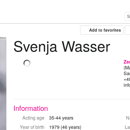
Add to favorites
Svenja Wasser
 Schaur
Ze
(M
Sa
+4
in
Information
Acting age
35-44 years
Na
Year of birth
1979 (46 years)
La