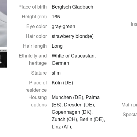
Place of birth
Bergisch Gladbach
Height (cm)
165
In
Eye color
gray-green
Hair color
strawberry blond(e)
Hair length
Long
im Gern
Ethnicity and
White or Caucasian,
heritage
German
Stature
slim
Place of
Köln (DE)
residence
Housing
München (DE), Palma
options
(ES), Dresden (DE),
Main p
Copenhagen (DK),
Specia
Zürich (CH), Berlin (DE),
Linz (AT),