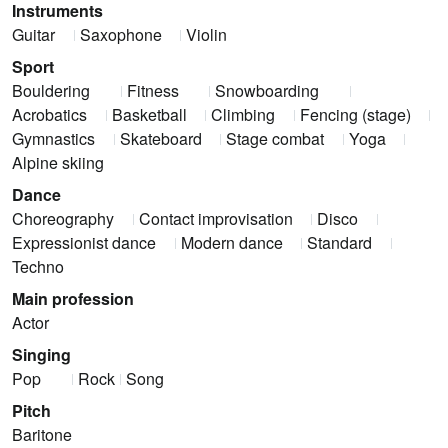
Instruments
Guitar
Saxophone
Violin
Sport
Bouldering
Fitness
Snowboarding
Acrobatics
Basketball
Climbing
Fencing (stage)
Gymnastics
Skateboard
Stage combat
Yoga
Alpine skiing
Dance
Choreography
Contact improvisation
Disco
Expressionist dance
Modern dance
Standard
Techno
Main profession
Actor
Singing
Pop
Rock
Song
Pitch
Baritone