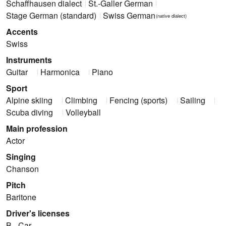
Schaffhausen dialect
St.-Galler German
Stage German (standard)
Swiss German
(native dialect)
Accents
Swiss
Instruments
Guitar
Harmonica
Piano
Sport
Alpine skiing
Climbing
Fencing (sports)
Sailing
Scuba diving
Volleyball
Main profession
Actor
Singing
Chanson
Pitch
Baritone
Driver's licenses
B - Car