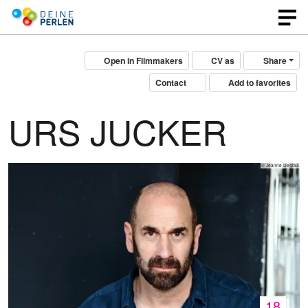
Open in Filmmakers
CV as
Share
Contact
Add to favorites
URS JUCKER
© Jeanne Degraa
18