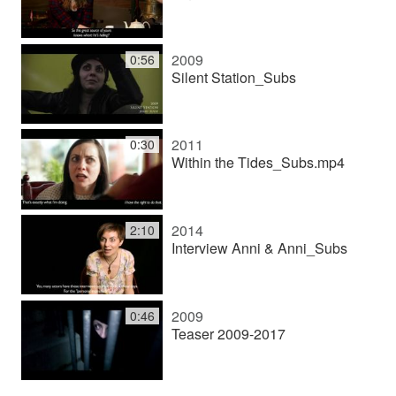
i
2009
0:56
e
Silent Station_Subs
l
2011
0:30
Within the Tides_Subs.mp4
e
2014
2:10
Interview Anni & Anni_Subs
n
2009
0:46
Teaser 2009-2017