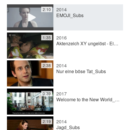
2014
2:10
e
EMOJI_Subs
o
2016
1:35
Aktenzeich XY ungelöst - Ein Goodbye für immer?_Subs.mp4
a
2014
2:38
b
Nur eine böse Tat_Subs
s
2017
0:39
Welcome to the New World_Subs
p
2014
2:19
Jagd_Subs