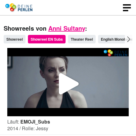
Showreels von
Anni Sultany
:
Showreel
Showreel EN Subs
Theater Reel
English Monologues
V
i
Läuft:
EMOJI_Subs
d
2014 / Rolle: Jessy