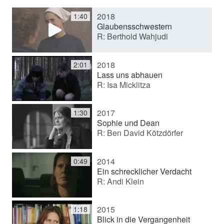
2018
1:40
e
Glaubensschwestern
R: Berthold Wahjudi
o
2018
2:01
Lass uns abhauen
R: Isa Micklitza
a
2017
1:30
b
Sophie und Dean
R: Ben David Kötzdörfer
s
2014
0:49
Ein schrecklicher Verdacht
R: Andi Klein
p
2015
1:18
Blick in die Vergangenheit