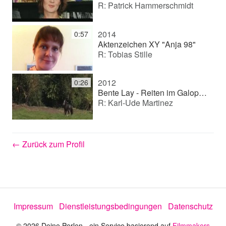
i
R: Patrick Hammerschmidt
2014
0:57
e
Aktenzeichen XY "Anja 98"
R: Tobias Stille
l
2012
0:26
Bente Lay - Reiten im Galopp.mp4
R: Karl-Ude Martinez
e
← Zurück zum Profil
n
Impressum
Dienstleistungsbedingungen
Datenschutz
© 2026 Deine Perlen - ein Service basierend auf
Filmmakers