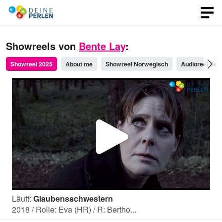
Showreels von
Bente Lay
:
Showreel 2025
About me
Showreel Norwegisch
Audioreel Deu
V
i
Läuft:
Glaubensschwestern
d
2018 / Rolle: Eva (HR) / R: Bertho...