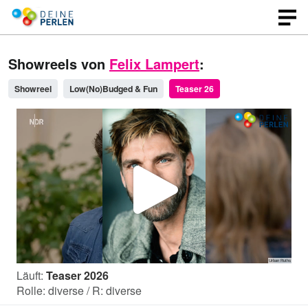
Showreels von
Felix Lampert
:
Showreel
Low(No)Budged & Fun
Teaser 26
V
i
Läuft:
Teaser 2026
d
Rolle: diverse / R: diverse