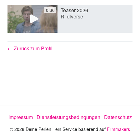
Teaser 2026
0:36
e
R: diverse
o
← Zurück zum Profil
a
b
s
Impressum
Dienstleistungsbedingungen
Datenschutz
p
© 2026 Deine Perlen - ein Service basierend auf
Filmmakers