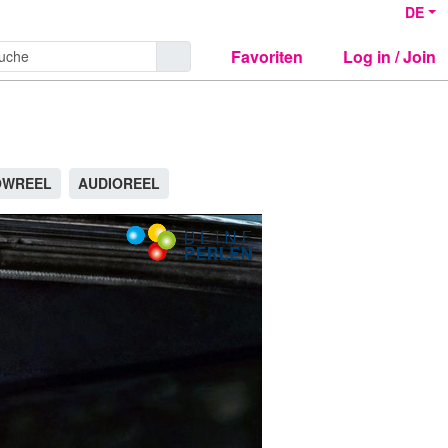
DE
Favoriten
Log in / Join
OWREEL
AUDIOREEL