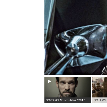
SOKO KÖLN: Schutzlos / 2017 / Rolle: Volkmar König / R: Christoph Heininger / ZDF