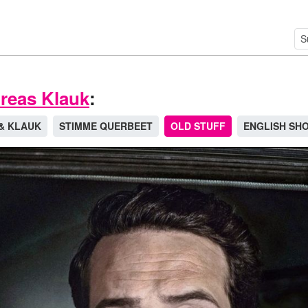
reas Klauk
:
& KLAUK
STIMME QUERBEET
OLD STUFF
ENGLISH SH