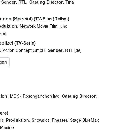
Sender:
RTL
Casting Director:
Tina
unden (Special)
(TV-Film (Reihe))
oduktion:
Network Movie Film- und
de]
olizei
(TV-Serie)
:
Action Concept GmbH
Sender:
RTL [de]
ion:
MSK / Rosengärtchen live
Casting Director:
ere)
rs
Produktion:
Showslot
Theater:
Stage BlueMax
 Masino