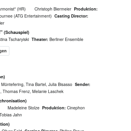
armonist" (HR)
Christoph Biermeier
Produktion:
ournee (ATG Entertainment)
Casting Director:
ier
i"
(Schauspiel)
tina Tscharyiski
Theater:
Berliner Ensemble
on)
 Müntefering, Tina Bartel, Julia Bisasso
Sender:
, Thomas Frenz, Melanie Laschek
chronisation)
Madeleine Stolze
Produktion:
Cinephon
Tobias Jahn
tion)