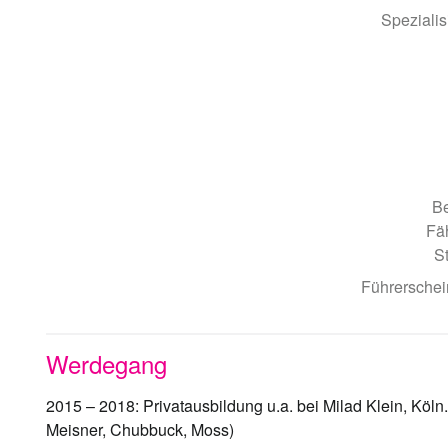
Speziali
B
Fä
S
Führerschei
Werdegang
2015 – 2018: Privatausbildung u.a. bei Milad Klein, Köl
Meisner, Chubbuck, Moss)