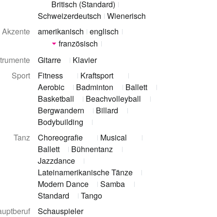
Britisch (Standard)
Schweizerdeutsch
Wienerisch
Akzente
amerikanisch
englisch
französisch
strumente
Gitarre
Klavier
Sport
Fitness
Kraftsport
Aerobic
Badminton
Ballett
Basketball
Beachvolleyball
Bergwandern
Billard
Bodybuilding
Tanz
Choreografie
Musical
Ballett
Bühnentanz
Jazzdance
Lateinamerikanische Tänze
Modern Dance
Samba
Standard
Tango
uptberuf
Schauspieler