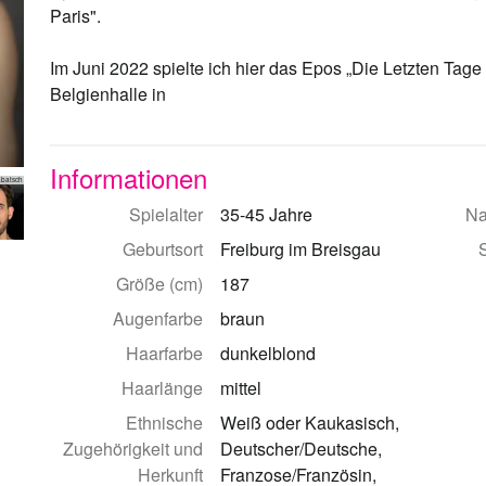
Paris".
Im Juni 2022 spielte ich hier das Epos „Die Letzten Tage
Belgienhalle in
Informationen
abatsch
Spielalter
35-45 Jahre
Na
Geburtsort
Freiburg im Breisgau
Größe (cm)
187
Augenfarbe
braun
Haarfarbe
dunkelblond
Haarlänge
mittel
Ethnische
Weiß oder Kaukasisch,
Zugehörigkeit und
Deutscher/Deutsche,
Herkunft
Franzose/Französin,