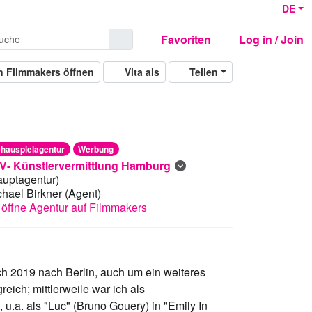
DE
Favoriten
Log in / Join
n Filmmakers öffnen
Vita als
Teilen
hauspielagentur
Werbung
V- Künstlervermittlung Hamburg
auptagentur)
chael Birkner
(Agent)
öffne Agentur auf Filmmakers
 2019 nach Berlin, auch um ein weiteres
ich; mittlerweile war ich als
 u.a. als "Luc" (Bruno Gouery) in "Emily In