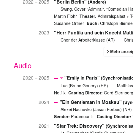
2022 – 2025
"Berlin Berlin"
(Andere)
Swing, Cover "Admiral", "Comedian H
Martin Flohr
Theater:
Admiralspalast + T
Susanne Ortner
Buch:
Christoph Bierme
2023
"Herr Puntila und sein Knecht Matt
Chor der Arbeiterklasse (AR)
Chris
Audio
2020 – 2025
"Emily In Paris"
(Synchronisati
Luc (Bruno Gouery) (HR)
Matthias
Netflix
Casting Director:
Gerd Sternberg
2024
"Ein Gentleman In Moskau"
(Syn
Alexei Nachevko (Jason Forbes) (NR)
Sender:
Paramount+
Casting Director:
2021
"Star Trek: Discovery"
(Synchronisa