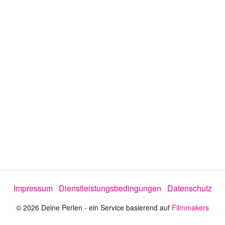
i
d
t
y
e
s
e
n
l
e
:
c
t
4
o
r
6
m
e
.
n
u
4
8
%
Impressum
Dienstleistungsbedingungen
Datenschutz
© 2026 Deine Perlen - ein Service basierend auf
Filmmakers