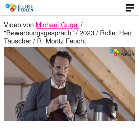
Video von
Michael Gugel
/
"Bewerbungsgespräch" / 2023 / Rolle: Herr
Täuscher / R: Moritz Feucht
G
O
T
p
o
e
e
n
n
e
l
q
i
u
n
a
a
l