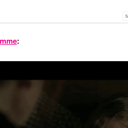
amme
: