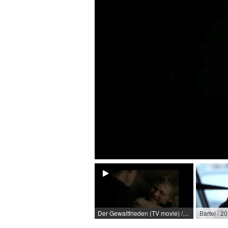
Der Gewaltfrieden (TV movie) / 2009 / Role: Benno Wöllke / R: Bernd Fischerauer / ARD