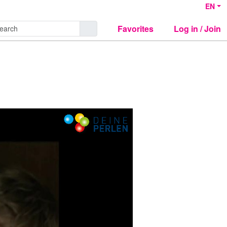
EN
Favorites
Log in / Join