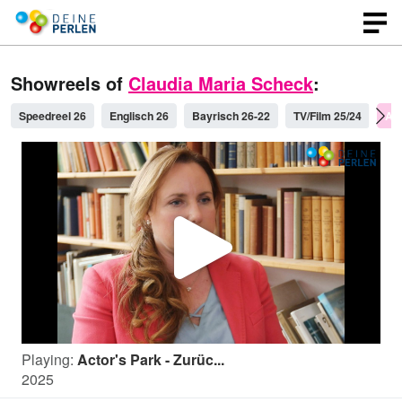
Showreels of
Claudia Maria Scheck
:
Speedreel 26
Englisch 26
Bayrisch 26-22
TV/Film 25/24
Act
P
l
Playing:
Actor's Park - Zurüc...
a
2025