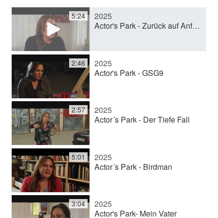
2025
5:24
y
Actor's Park - Zurück auf Anfang
V
2025
2:46
Actor's Park - GSG9
i
2025
2:57
d
Actor´s Park - Der Tiefe Fall
e
2025
5:01
Actor´s Park - Birdman
o
2025
3:04
Actor's Park- Mein Vater