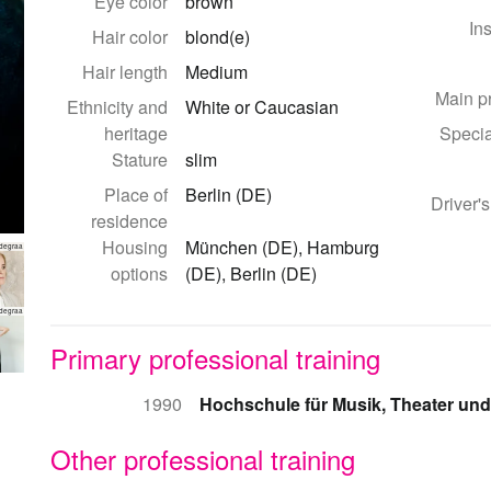
Eye color
brown
In
Hair color
blond(e)
Hair length
Medium
Main p
Ethnicity and
White or Caucasian
heritage
Specia
Stature
slim
Place of
Berlin (DE)
Driver's
residence
Housing
München (DE), Hamburg
degraa
options
(DE), Berlin (DE)
degraa
Primary professional training
1990
Hochschule für Musik, Theater un
Other professional training