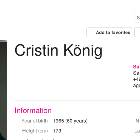
Add to favorites
Cristin König
Degraa
Sa
Sa
+4
ag
Information
Year of birth
1965 (60 years)
Na
Height (cm)
173
La