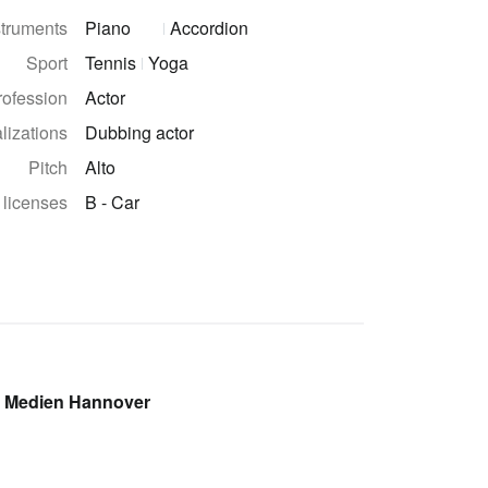
struments
Piano
Accordion
Sport
Tennis
Yoga
rofession
Actor
lizations
Dubbing actor
Pitch
Alto
 licenses
B - Car
d Medien Hannover