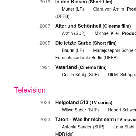
2019
In den Binsen
(Short film)
Mutter (LR)
Clara von Arnim
Prod
(DFFB)
2007
Alter und Schönheit
(Cinema film)
Ärztin (SUP)
Michael Klier
Produc
2005
Die letzte Garbe
(Short film)
Bäurin (LR)
Mariejosephin Schnei
Fernsehakademie Berlin (DFFB)
1991
Vaterland
(Cinema film)
Cristin König (SUP)
Uli M. Schüpp
Television
2024
Helgoland 513
(TV series)
Witwe Suber (SUP)
Robert Schwe
2023
Tatort - Was ihr nicht seht
(TV movie
Antonia Sander (SUP)
Lena Stahl
MDR [de]