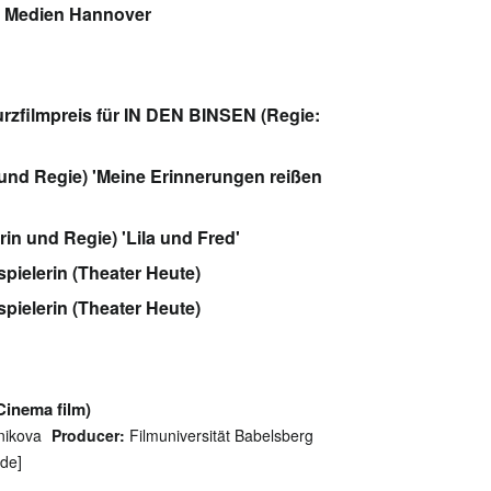
d Medien Hannover
rzfilmpreis für IN DEN BINSEN (Regie:
 und Regie) 'Meine Erinnerungen reißen
in und Regie) 'Lila und Fred'
ielerin (Theater Heute)
ielerin (Theater Heute)
Cinema film)
lnikova
Producer:
Filmuniversität Babelsberg
[de]