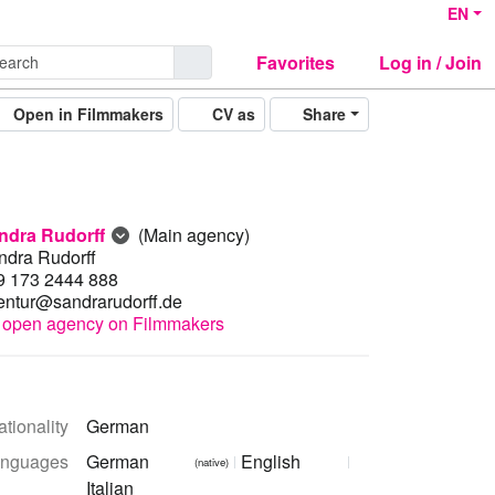
EN
Favorites
Log in / Join
Open in Filmmakers
CV as
Share
ndra Rudorff
(Main agency)
ndra Rudorff
9 173 2444 888
entur@sandrarudorff.de
open agency on Filmmakers
tionality
German
nguages
German
English
(native)
Italian