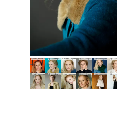
©Mirjam Knickriem
©jeannedegraa
©Jeanne Degraa
©jeannedegraa
©jeannedegraa
©jeanne
©jeannedegraa
©jeannedegraa
©jeannedegraa
©jeannedegraa
©jeannedegraa
©jeanne