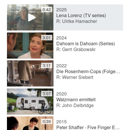
2025
0:42
y
Lena Lorenz (TV series)
R: Ulrike Hamacher
V
2024
3:01
Dahoam is Dahoam (Series)
R: Gerri Grabowski
i
2022
3:11
d
Die Rosenheim-Cops (Folge 522, Die Neue und der Ex)
R: Werner Siebert
e
2020
3:07
Watzmann ermittelt
R: John Delbridge
o
2015
0:39
Peter Shaffer - Five Finger Exercise (English)