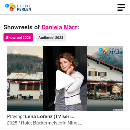
Showreels of
Daniela März
:
Showreel 2026
Audioreel 2023
P
l
Playing:
Lena Lorenz (TV seri...
a
2025 / Role: Bäckermeisterin Ninet...