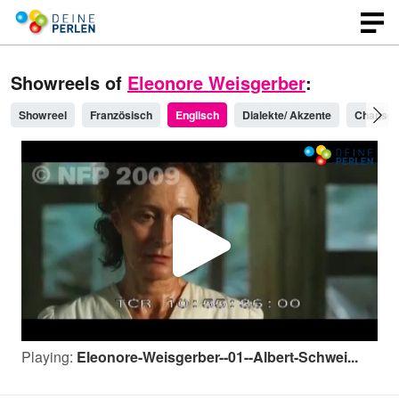
Showreels of
Eleonore Weisgerber
:
Showreel
Französisch
Englisch
Dialekte/ Akzente
Chanson
P
l
Playing:
Eleonore-Weisgerber--01--Albert-Schwei...
a