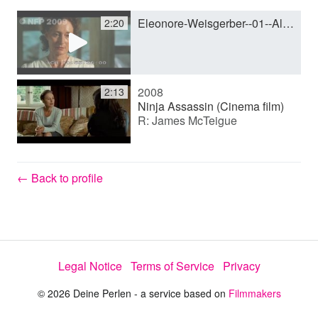
Eleonore-Weisgerber--01--Albert-Schweitzer.mp4
2:20
y
V
2008
2:13
Ninja Assassin (Cinema film)
R: James McTeigue
i
d
← Back to profile
e
Legal Notice
Terms of Service
Privacy
o
© 2026 Deine Perlen - a service based on
Filmmakers